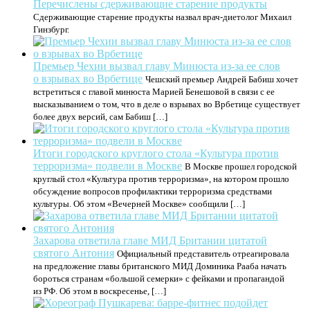
Перечислены сдерживающие старение продукты
Сдерживающие старение продукты назвал врач-диетолог Михаил
Гинзбург.
Премьер Чехии вызвал главу Минюста из-за ее слов
о взрывах во Врбетице
Чешский премьер Андрей Бабиш хочет
встретиться с главой минюста Марией Бенешовой в связи с ее
высказыванием о том, что в деле о взрывах во Врбетице существует
более двух версий, сам Бабиш […]
Итоги городского круглого стола «Культура против
терроризма» подвели в Москве
В Москве прошел городской
круглый стол «Культура против терроризма», на котором прошло
обсуждение вопросов профилактики терроризма средствами
культуры. Об этом «Вечерней Москве» сообщили […]
Захарова ответила главе МИД Британии цитатой
святого Антония
Официальный представитель отреагировала
на предложение главы британского МИД Доминика Рааба начать
бороться странам «большой семерки» с фейками и пропагандой
из РФ. Об этом в воскресенье, […]