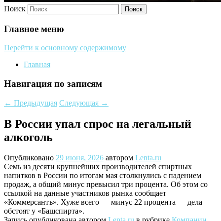
Поиск
Главное меню
Перейти к основному содержимому
Главная
Навигация по записям
←
Предыдущая
Следующая
→
В России упал спрос на легальный
алкоголь
Опубликовано
29 июня, 2026
автором
Lenta.ru
Семь из десяти крупнейших производителей спиртных
напитков в России по итогам мая столкнулись с падением
продаж, а общий минус превысил три процента. Об этом со
ссылкой на данные участников рынка сообщает
«Коммерсантъ». Хуже всего — минус 22 процента — дела
обстоят у «Башспирта».
Запись опубликована автором
Lenta.ru
в рубрике
Компании
.