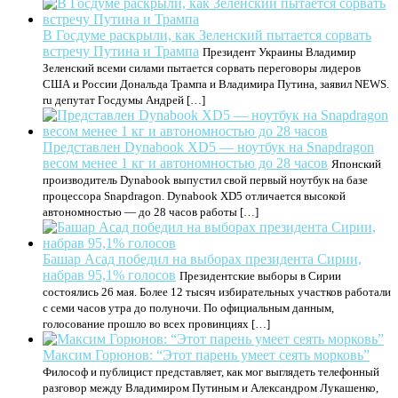
В Госдуме раскрыли, как Зеленский пытается сорвать
встречу Путина и Трампа
Президент Украины Владимир
Зеленский всеми силами пытается сорвать переговоры лидеров
США и России Дональда Трампа и Владимира Путина, заявил NEWS.
ru депутат Госдумы Андрей […]
Представлен Dynabook XD5 — ноутбук на Snapdragon
весом менее 1 кг и автономностью до 28 часов
Японский
производитель Dynabook выпустил свой первый ноутбук на базе
процессора Snapdragon. Dynabook XD5 отличается высокой
автономностью — до 28 часов работы […]
Башар Асад победил на выборах президента Сирии,
набрав 95,1% голосов
Президентские выборы в Сирии
состоялись 26 мая. Более 12 тысяч избирательных участков работали
с семи часов утра до полуночи. По официальным данным,
голосование прошло во всех провинциях […]
Максим Горюнов: “Этот парень умеет сеять морковь”
Философ и публицист представляет, как мог выглядеть телефонный
разговор между Владимиром Путиным и Александром Лукашенко,